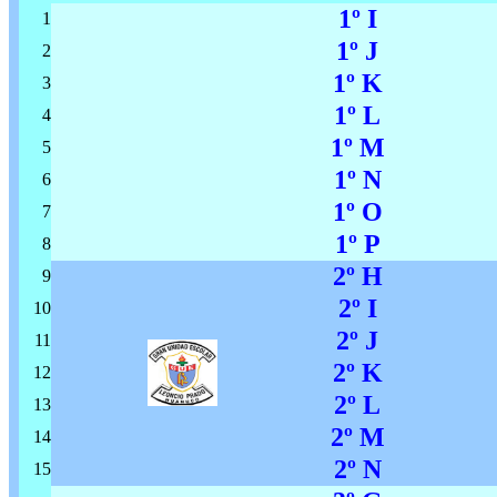
1º I
1
1º J
2
1º K
3
1º L
4
1º M
5
1º N
6
1º O
7
1º P
8
2º H
9
2º I
10
2º J
11
2º K
12
2º L
13
2º M
14
2º N
15