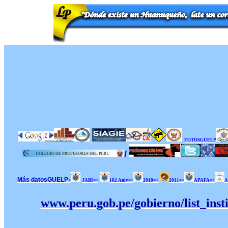
FOTOSGUELP
/
Más datosGUELP
>
JABI=>
182 Aniv=>
2010=>
2011=>
APAFA=>
A
www.peru.gob.pe/gobierno/list_insti