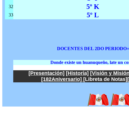
5º K
32
5º L
33
DOCENTES DEL 2DO PERIODO=
Donde existe un huanuqueño, late un co
[Presentación]
[Historía]
[Visión y Misión
[182Aniversario]
[Libreta de Notas]