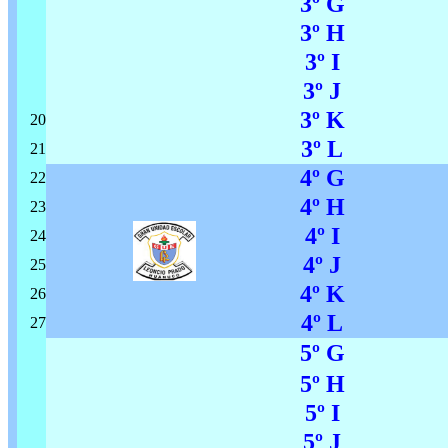
3º G
3º H
3º I
3º J
3º K
20
3º L
21
4º G
22
4º H
23
4º I
24
4º J
25
4º K
26
4º L
27
5º G
5º H
5º I
5º J