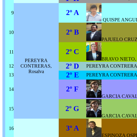
2º A
9
QUISPE ANGUL
2º B
10
PAJUELO CRUZ, 
2º C
11
BRAVO NIETO, 
PEREYRA
2º D
12
CONTRERAS,
PEREYRA CONTRERAS,
Rosalva
2º E
13
PEREYRA CONTRERAS,
2º F
14
GARCIA CAVALIE
2º G
15
GARCIA CAVALIE
3º A
16
ESPINOZA OSPIN