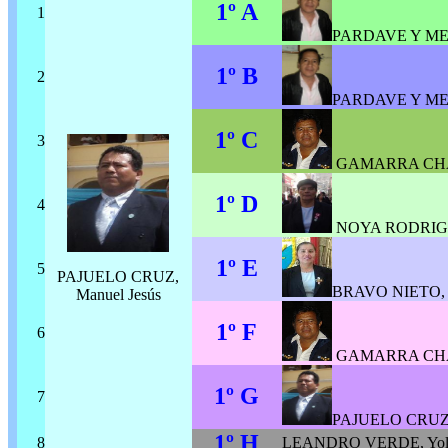
1º A
1
PARDAVE Y MED
1º B
2
PARDAVE Y MED
1º C
3
GAMARRA CHAU
1º D
4
NOYA RODRIGUE
1º E
5
PAJUELO CRUZ,
BRAVO NIETO, 
Manuel Jesús
1º F
6
GAMARRA CHAU
1º G
7
PAJUELO CRUZ, 
1º H
8
LEANDRO VERDE, Yolvi