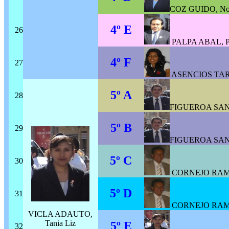
COZ GUIDO, Nor
4º E
26
PALPA ABAL, P
4º F
27
ASENCIOS TAR
5º A
28
FIGUEROA SANC
5º B
29
FIGUEROA SANC
5º C
30
CORNEJO RAMO
5º D
31
CORNEJO RAMO
VICLA ADAUTO,
Tania Liz
5º E
32