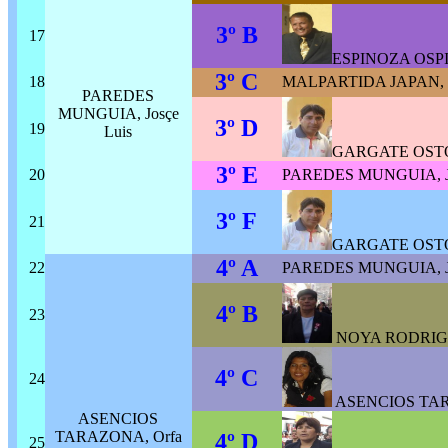
3º B
17
ESPINOZA OSPIN
3º C
18
MALPARTIDA JAPAN, M
PAREDES
MUNGUIA, Josçe
3º D
19
Luis
GARGATE OSTOS
3º E
20
PAREDES MUNGUIA, Jo
3º F
21
GARGATE OSTOS
4º A
22
PAREDES MUNGUIA, Jo
4º B
23
NOYA RODRIGUE
4º C
24
ASENCIOS TAR
ASENCIOS
TARAZONA, Orfa
4º D
25