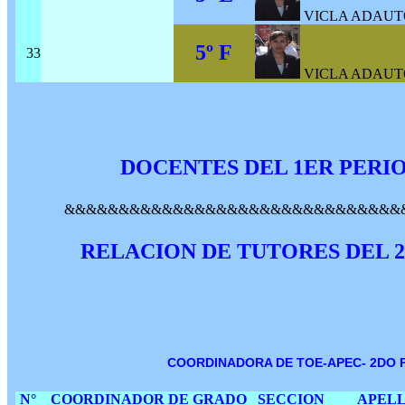
VICLA ADAUTO,
5º F
33
VICLA ADAUTO,
DOCENTES DEL 1ER PERI
&&&&&&&&&&&&&&&&&&&&&&&&&&&&&&&
RELACION DE TUTORES DEL 2D
COORDINADORA DE TOE-APEC- 2DO
N°
COORDINADOR DE GRADO
SECCION
APELL